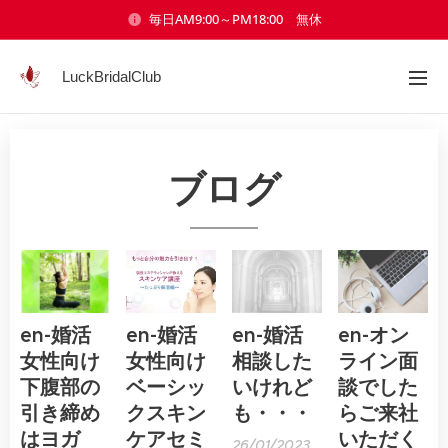
毎日AM9:00～PM18:00 無休
LuckBridalClub
ブログ
en-婚活
en-婚活
en-婚活
en-オン
女性向け
女性向け
相談した
ライン面
下腹部の
ベーシッ
いけれど
談でした
引き締め
クスキン
も・・・
らご来社
はヨガ
ケアセミ
いただく
26/01/2023