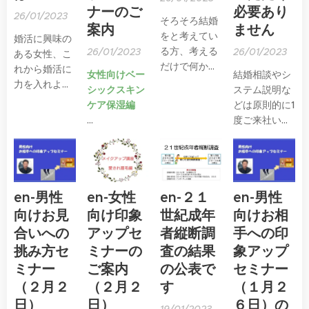
ナーのご
必要あり
26/01/2023
そろそろ結婚
案内
ません
をと考えてい
婚活に興味の
る方、考える
26/01/2023
26/01/2023
ある女性、こ
だけで何から
れから婚活に
女性向けベー
結婚相談やシ
していいかわ
力を入れよう
シックスキン
ステム説明な
からない、相
と考えている
ケア保湿編
どは原則的に1
談したいけれ
女性へ、自分
度ご来社いた
ど
磨きのセミナ
詳しくは下記
だき対面にて
医療関係者、
ーです。
バナー☟をク
応対していま
介護関係者、
リックしてく
すが、ご来社
自営業の方な
ださい
が難しい方に
ど、お仕事柄
en-男性
en-女性
en-２１
en-男性
は、オンライ
営業時間にご
ンのテレビ会
向けお見
向け印象
世紀成年
向けお相
自分の時間帯
議システム
合いへの
アップセ
者縦断調
手への印
が合わない
「Zoom」を
方、
挑み方セ
ミナーの
査の結果
象アップ
使用してご面
お休みはある
ミナー
ご案内
の公表で
セミナー
談させていた
けれど、休み
（２月２
（２月２
す
（１月２
だきます。
の日にでかけ
日）
日）
６日）の