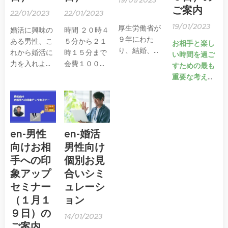
て相談するこ
19/01/2023
ご案内
とがなかなか
22/01/2023
22/01/2023
ハードル高い
19/01/2023
厚生労働省が
婚活に興味の
時間 ２０時４
という方
９年にわた
ある男性、こ
５分から２１
お相手と楽し
いらっしゃい
り、結婚、出
れから婚活に
時１５分まで
い時間を過ご
ますね。
産、就業につ
力を入れよう
会費１０００
すための最も
いて調査した
と考えている
円 （ZOOM
重要な考え方
「２１世紀成
男性へ、
での受講で
年者縦断調査
自分磨きのセ
す）
詳しくは下記
の結果」
ミナーです。
☟バナーをク
が公表されて
ご活用くださ
リックしてく
います。
い。
en-男性
en-婚活
ださい
向けお相
男性向け
手への印
個別お見
象アップ
合いシミ
セミナー
ュレーシ
（１月１
ョン
９日）の
14/01/2023
ご案内