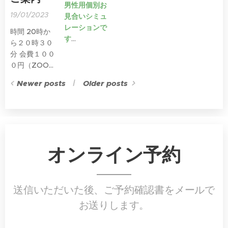
男性用個別お
19/01/2023
見合いシミュ
レーションで
時間 20時か
す
ら２０時３０
分 会費１００
詳しくは下記
０円（ZOOM
☟バナーをク
での受講で
Newer posts
Older posts
リックしてく
す）
ださい
オンライン予約
送信いただいた後、ご予約確認書をメールで
お送りします。