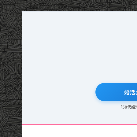
🔍 婚
「50代