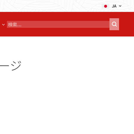
JA
ージ