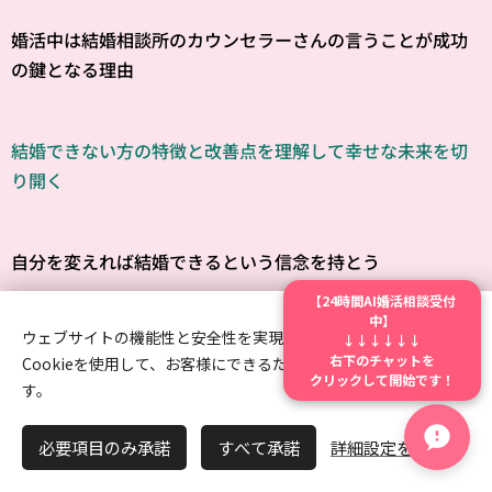
婚活中は結婚相談所のカウンセラーさんの言うことが成功
の鍵となる理由
結婚できない方の特徴と改善点を理解して幸せな未来を切
り開く
自分を変えれば結婚できるという信念を持とう
【24時間AI婚活相談受付
中】
ウェブサイトの機能性と安全性を実現するため、Webnodeは
↓↓↓↓↓↓
結婚相談所の婚活は楽し体験談から学び取る成功の秘密！
右下のチャットを
Cookieを使用して、お客様にできるだけ最高の体験を提供しま
クリックして開始です！
す。
あなたのお悩みに寄り添い、 幸せなあなたの結婚、精一杯
必要項目のみ承諾
すべて承諾
詳細設定を開く
応援いたします。