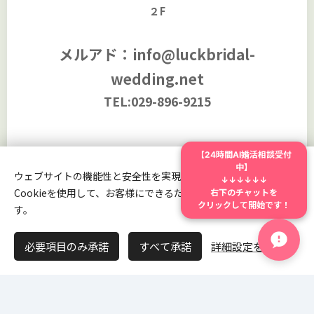
２F
メルアド：info@luckbridal-
wedding.net
TEL:029-896-9215
【24時間AI婚活相談受付
お名前
中】
ウェブサイトの機能性と安全性を実現するため、Webnodeは
↓↓↓↓↓↓
右下のチャットを
Cookieを使用して、お客様にできるだけ最高の体験を提供しま
クリックして開始です！
す。
メール
必要項目のみ承諾
すべて承諾
詳細設定を開く
電話番号