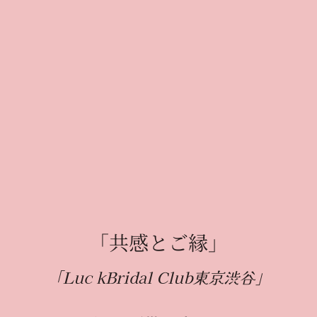
「共感とご縁」
「Luc kBridal Club東京渋谷」