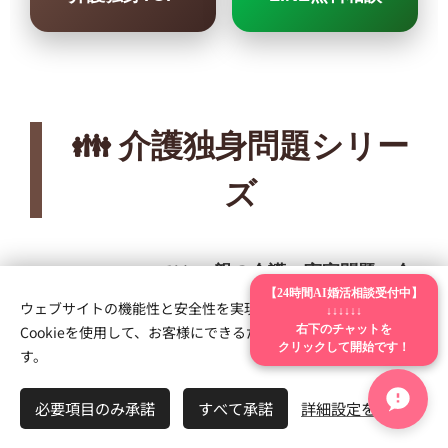
👪 介護独身問題シリー
ズ
LUCK BRIDALでは、
親の介護・実家問題・介
【24時間AI婚活相談受付中】
ウェブサイトの機能性と安全性を実現するため、Webnodeは
護離職・孤独不安
など、 介護世代特有の婚活悩
↓↓↓↓↓↓
右下のチャットを
Cookieを使用して、お客様にできるだけ最高の体験を提供しま
クリックして開始です！
みにも力を入れています。
す。
必要項目のみ承諾
すべて承諾
詳細設定を開く