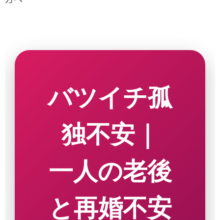
バツイチ孤
独不安｜
一人の老後
と再婚不安