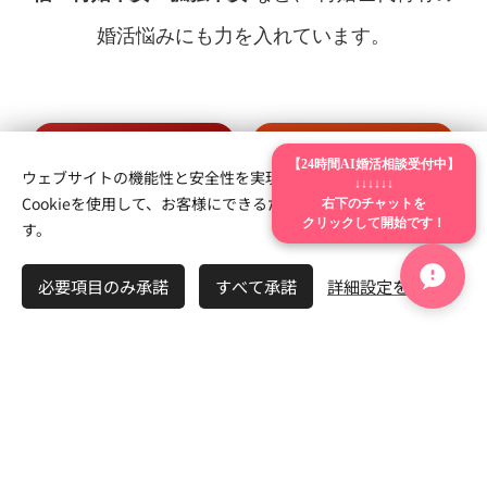
婚活悩みにも力を入れています。
【24時間AI婚活相談受付中】
① 再婚・離婚
② 離婚トラウマで
ウェブサイトの機能性と安全性を実現するため、Webnodeは
↓↓↓↓↓↓
右下のチャットを
トラウマ婚活
再婚が怖い
Cookieを使用して、お客様にできるだけ最高の体験を提供しま
クリックして開始です！
す。
必要項目のみ承諾
すべて承諾
詳細設定を開く
③ 裏切りで
④ 再婚に
人間不信婚活
自信がない
⑤ 子持ち再婚の
⑥ バツイチの