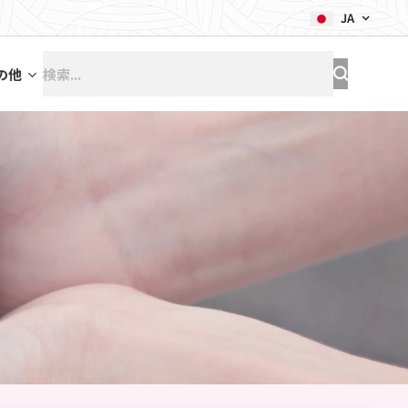
JA
の他