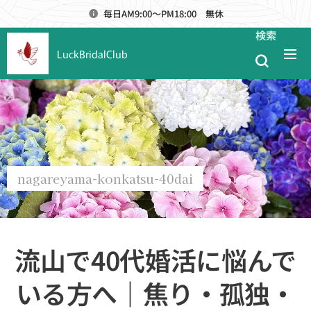
毎日AM9:00～PM18:00 無休
検索
LuckBridalClub
nagareyama-konkatsu-40dai
流山で40代婚活に悩んで
いる方へ｜焦り・孤独・