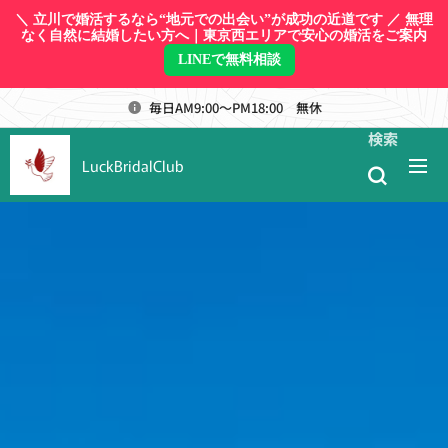
＼ 立川で婚活するなら“地元での出会い”が成功の近道です ／ 無理
なく自然に結婚したい方へ｜東京西エリアで安心の婚活をご案内
LINEで無料相談
毎日AM9:00～PM18:00 無休
検索
LuckBridalClub