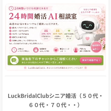
LuckBridalClubシニア婚活（５０代・
６０代・７０代・・）