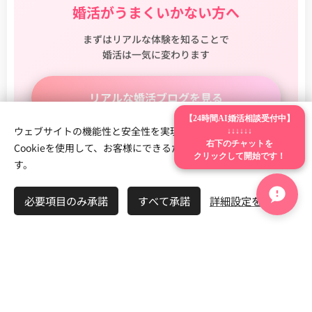
婚活がうまくいかない方へ
まずはリアルな体験を知ることで
婚活は一気に変わります
リアルな婚活ブログを見る
【24時間AI婚活相談受付中】
ウェブサイトの機能性と安全性を実現するため、Webnodeは
↓↓↓↓↓↓
右下のチャットを
Cookieを使用して、お客様にできるだけ最高の体験を提供しま
他エリアの婚活もチェックする
クリックして開始です！
す。
必要項目のみ承諾
すべて承諾
詳細設定を開く
無料相談で一歩踏み出す
無料相談