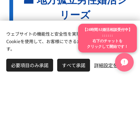
🏭 地方孤立男性婚活シ
リーズ
【24時間AI婚活相談受付中】
ウェブサイトの機能性と安全性を実現するため、Webnodeは
↓↓↓↓↓↓
LUCK BRIDALでは、
地方・工場勤務・設備
Cookieを使用して、お客様にできるだけ最高の体験を提供しま
右下のチャットを
クリックして開始です！
す。
系・出会い不足
など、 地方男性特有の婚活悩み
にも力を入れています。
必要項目のみ承諾
すべて承諾
詳細設定を開く
① 地方男性の
② 工場勤務は
婚活
出会いがない