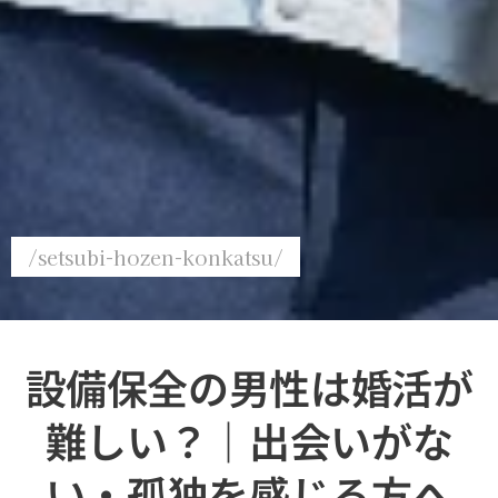
/setsubi-hozen-konkatsu/
設備保全の男性は婚活が
難しい？｜出会いがな
い・孤独を感じる方へ