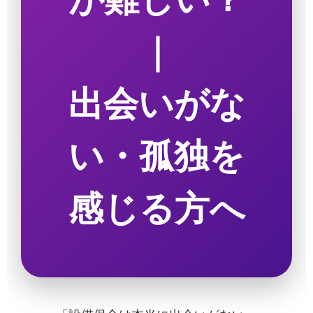
｜
出会いがな
い・孤独を
感じる方へ