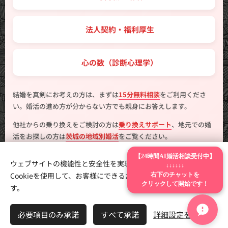
🤝 法人契約・福利厚生
💖 心の数（診断心理学）
結婚を真剣にお考えの方は、まずは
15分無料相談
をご利用くださ
い。婚活の進め方が分からない方でも親身にお答えします。
他社からの乗り換えをご検討の方は
乗り換えサポート
、地元での婚
活をお探しの方は
茨城の地域別婚活
をご覧ください。
【24時間AI婚活相談受付中】
ウェブサイトの機能性と安全性を実現するため、Webnodeは
↓↓↓↓↓↓
右下のチャットを
Cookieを使用して、お客様にできるだけ最高の体験を提供しま
クリックして開始です！
す。
製作
はんこ広場つくば二の宮店
Cookie
言語
必要項目のみ承諾
すべて承諾
詳細設定を開く
日本語
English