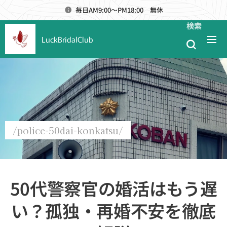
毎日AM9:00～PM18:00 無休
検索
LuckBridalClub
/police-50dai-konkatsu/
50代警察官の婚活はもう遅
い？孤独・再婚不安を徹底