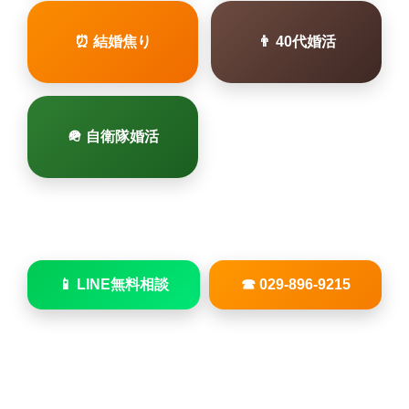
⏰ 結婚焦り
👨 40代婚活
🪖 自衛隊婚活
📱 LINE無料相談
☎ 029-896-9215