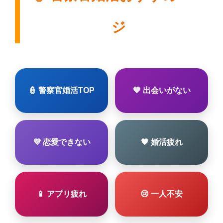
ジ
👮 警察官婚活TOP
💙 出会いがない
💜 恋愛できない
🖤 婚活疲れ
📱 アプリ疲れ
😢 一人不安