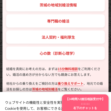
🗾 茨城の地域別婚活情報
💼 専門職の婚活
🤝 法人契約・福利厚生
💖 心の数（診断心理学）
結婚を真剣にお考えの方は、まずは
15分無料相談
をご利用くださ
い。婚活の進め方が分からない方でも親身にお答えします。
他社からの乗り換えをご検討の方は
乗り換えサポート
、地元での婚
活をお探しの方は
茨城の地域別婚活
をご覧ください。
【24時間AI婚活相談受付中】
ウェブサイトの機能性と安全性を実現するため、Webnodeは
↓↓↓↓↓↓
Cookieを使用して、お客様にできるだけ最高の体験を提供しま
右下のチャットを