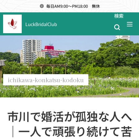
毎日AM9:00～PM18:00 無休
検索
LuckBridalClub
ichikawa-konkatsu-kodoku
市川で婚活が孤独な人へ
｜一人で頑張り続けて苦