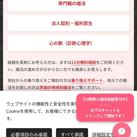
💼 専門職の婚活
🤝 法人契約・福利厚生
💖 心の数（診断心理学）
結婚を真剣にお考えの方は、まずは
15分無料相談
をご利用くださ
い。婚活の進め方が分からない方でも親身にお答えします。
他社からの乗り換えをご検討の方は
乗り換えサポート
、地元での婚
活をお探しの方は
茨城の地域別婚活
をご覧ください。
【24時間AI婚活相談受付中】
ウェブサイトの機能性と安全性を実現するため、Webnodeは
↓↓↓↓↓↓
右下のチャットを
Cookieを使用して、お客様にできるだけ最高の体験を提供しま
クリックして開始です！
す。
製作
はんこ広場つくば二の宮店
Cookie
言語
必要項目のみ承諾
すべて承諾
詳細設定を開く