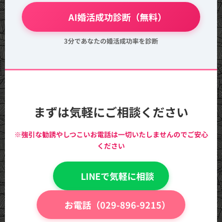
💖 AI婚活成功診断（無料）
3分であなたの婚活成功率を診断
まずは気軽にご相談ください
※強引な勧誘やしつこいお電話は一切いたしませんのでご安心
ください
💬 LINEで気軽に相談
📞 お電話（029-896-9215）