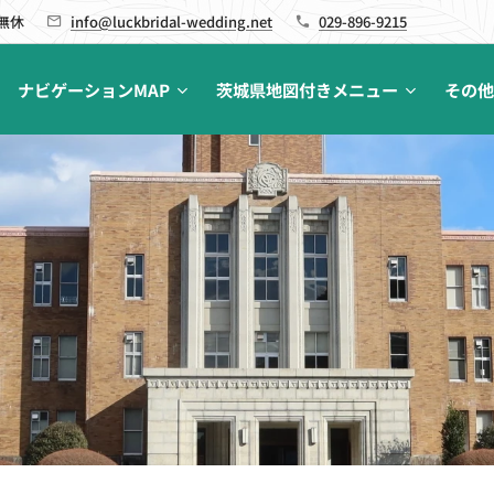
 無休
info@luckbridal-wedding.net
029-896-9215
ナビゲーションMAP
茨城県地図付きメニュー
その他