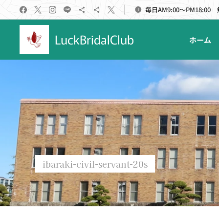
毎日AM9:00～PM18:00
LuckBridalClub
ホーム
ibaraki-civil-servant-20s