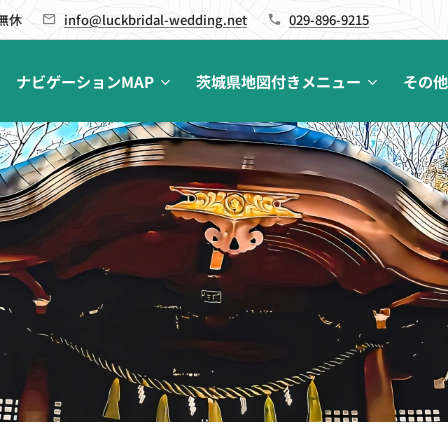
 無休
info@luckbridal-wedding.net
029-896-9215
ナビゲーションMAP
茨城県地図付きメニュー
その他