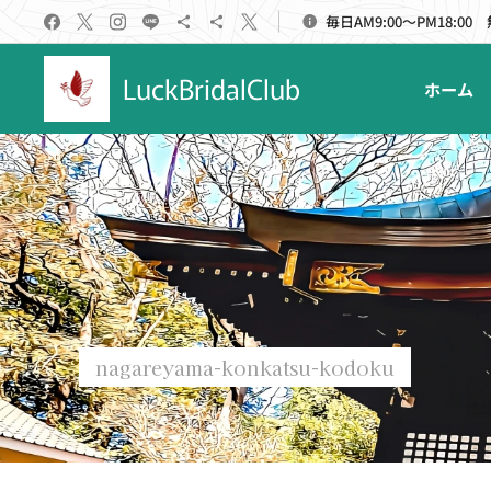
毎日AM9:00～PM18:00
LuckBridalClub
ホーム
nagareyama-konkatsu-kodoku