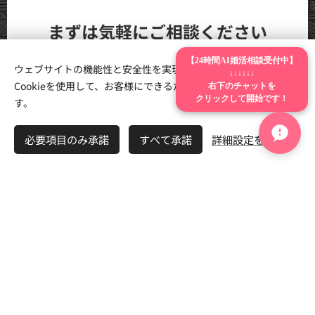
まずは気軽にご相談ください
【24時間AI婚活相談受付中】
※強引な勧誘やしつこいお電話は一切いたしませんのでご安心
ウェブサイトの機能性と安全性を実現するため、Webnodeは
↓↓↓↓↓↓
ください
右下のチャットを
Cookieを使用して、お客様にできるだけ最高の体験を提供しま
クリックして開始です！
す。
💬 LINEで気軽に相談
必要項目のみ承諾
すべて承諾
詳細設定を開く
📞 お電話（029-896-9215）
24時間AI相談室・婚活診断・お悩み検索はいつでも無料でご利用い
ただけます。
茨城県を中心に全国オンライン婚活（20代〜50代・再婚）に対応。