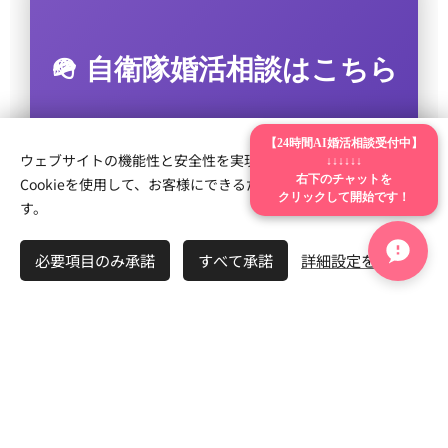
🪖 自衛隊婚活相談はこちら
【24時間AI婚活相談受付中】
自衛隊員特有の孤独感や不
ウェブサイトの機能性と安全性を実現するため、Webnodeは
↓↓↓↓↓↓
右下のチャットを
Cookieを使用して、お客様にできるだけ最高の体験を提供しま
クリックして開始です！
安も、
す。
必要項目のみ承諾
すべて承諾
詳細設定を開く
一人で抱え込まなくて大丈
夫です。
お気軽にご相談ください。