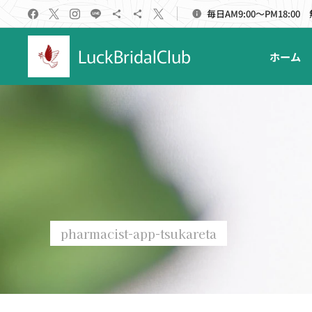
毎日AM9:00～PM18:00
LuckBridalClub
ホーム
pharmacist-app-tsukareta