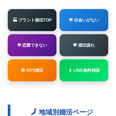
🏭 プラント婚活TOP
💙 出会いがない
💜 恋愛できない
🖤 婚活疲れ
👷 30代婚活
📱 LINE無料相談
🗾 地域別婚活ページ