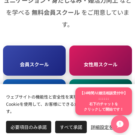
ュニケーション・身だしなみ・婚活力向上
など
を学べる
無料会員スクール
をご用意していま
す。
🎓
👩
会員スクール
女性用スクール
👨
✨
【24時間AI婚活相談受付中】
ウェブサイトの機能性と安全性を実現するため、Webnodeは
男性用スクール
スクールのメリット
↓↓↓↓↓↓
右下のチャットを
Cookieを使用して、お客様にできるだけ最高の体験を提供しま
クリックして開始です！
す。
必要項目のみ承諾
すべて承諾
詳細設定を開く