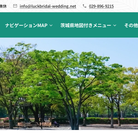
 無休
info@luckbridal-wedding.net
029-896-9215
ナビゲーションMAP
茨城県地図付きメニュー
その他