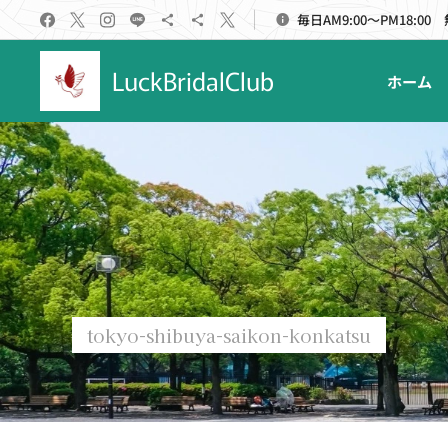
毎日AM9:00～PM18:00
LuckBridalClub
ホーム
tokyo-shibuya-saikon-konkatsu