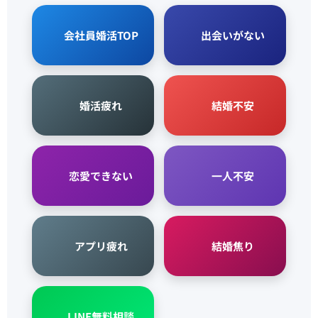
🏢 会社員婚活TOP
💙 出会いがない
🖤 婚活疲れ
❤️ 結婚不安
💜 恋愛できない
😢 一人不安
📱 アプリ疲れ
⏰ 結婚焦り
📱 LINE無料相談