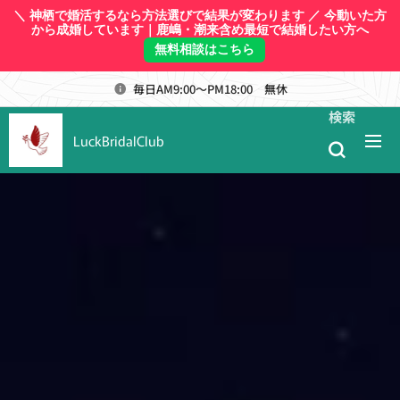
＼ 神栖で婚活するなら方法選びで結果が変わります ／ 今動いた方
から成婚しています｜鹿嶋・潮来含め最短で結婚したい方へ
無料相談はこちら
毎日AM9:00～PM18:00 無休
検索
LuckBridalClub