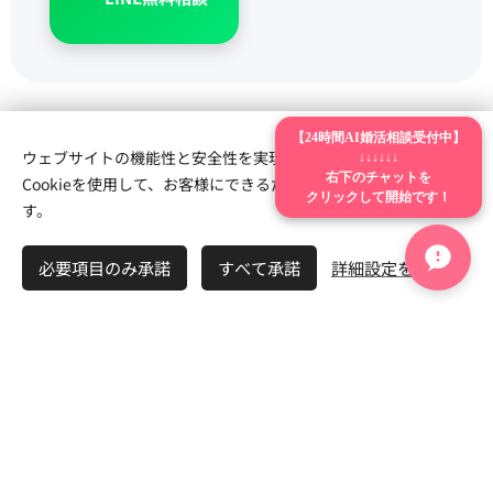
【24時間AI婚活相談受付中】
ウェブサイトの機能性と安全性を実現するため、Webnodeは
↓↓↓↓↓↓
Cookieを使用して、お客様にできるだけ最高の体験を提供しま
右下のチャットを
クリックして開始です！
す。
必要項目のみ承諾
すべて承諾
詳細設定を開く