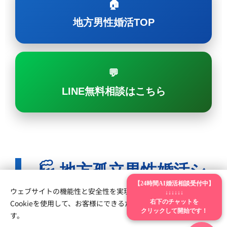
🏠
地方男性婚活TOP
💬
LINE無料相談はこちら
🏭 地方孤立男性婚活シ
【24時間AI婚活相談受付中】
リーズ
ウェブサイトの機能性と安全性を実現するため、Webnodeは
↓↓↓↓↓↓
Cookieを使用して、お客様にできるだけ最高の体験を提供しま
右下のチャットを
クリックして開始です！
す。