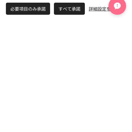
LUCK BRIDALでは、
地方・工場勤務・設備
必要項目のみ承諾
すべて承諾
詳細設定を開く
系・出会い不足
など、 地方男性特有の婚活悩み
にも力を入れています。
① 地方男性の
② 工場勤務は
婚活
出会いがない
④
③ 設備保全の
実家暮らし男性の
婚活
婚活