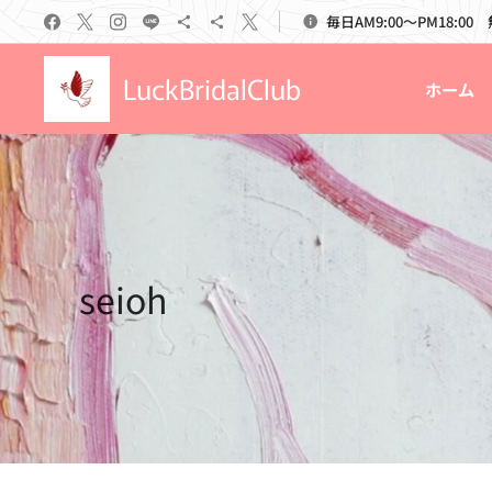
毎日AM9:00～PM18:00
LuckBridalClub
ホーム
seioh