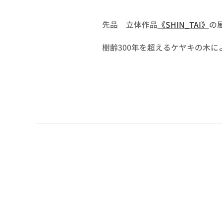
先品 立体作品
《SHIN_TAI》
の
樹齢300年を超えるケヤキの木