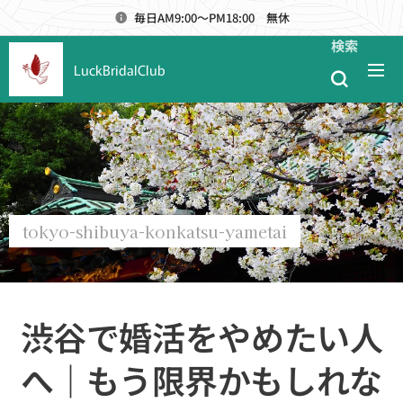
毎日AM9:00～PM18:00 無休
検索
LuckBridalClub
tokyo-shibuya-konkatsu-yametai
渋谷で婚活をやめたい人
へ｜もう限界かもしれな