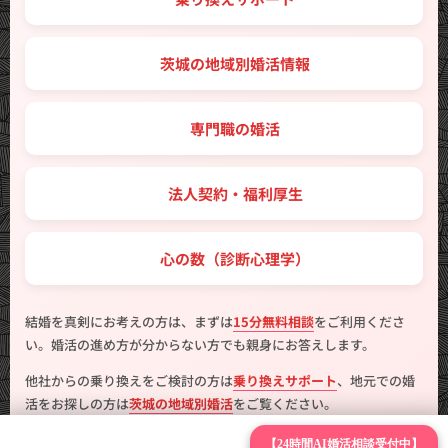
🗾 茨城の地域別婚活情報
💼 専門職の婚活
🤝 法人契約・福利厚生
💖 心の数（診断心理学）
結婚を真剣にお考えの方は、まずは
15分無料相談
をご利用くださ
い。婚活の進め方が分からない方でも親身にお答えします。
他社からの乗り換えをご検討の方は
乗り換えサポート
、地元での婚
活をお探しの方は
茨城の地域別婚活
をご覧ください。
【24時間AI婚活相談受付中】