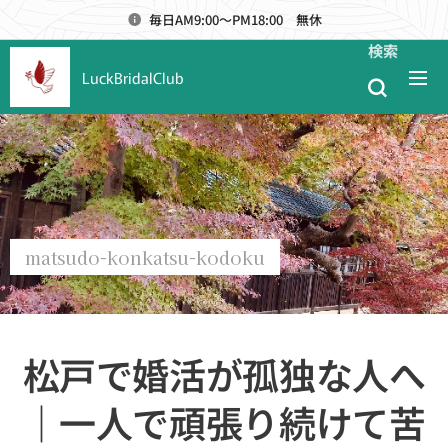
毎日AM9:00～PM18:00 無休
検索
LuckBridalClub
matsudo-konkatsu-kodoku
松戸で婚活が孤独な人へ
｜一人で頑張り続けて苦