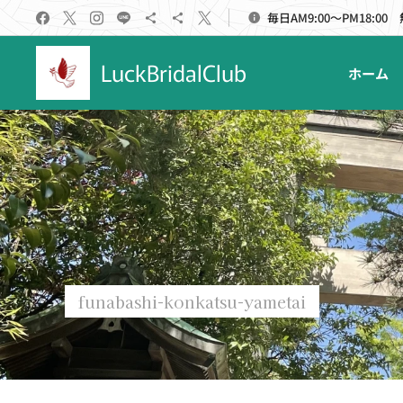
毎日AM9:00～PM18:00
LuckBridalClub
ホーム
funabashi-konkatsu-yametai