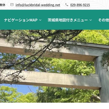
 無休
info@luckbridal-wedding.net
029-896-9215
ナビゲーションMAP
茨城県地図付きメニュー
その他