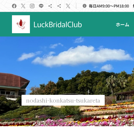
毎日AM9:00～PM18:00
LuckBridalClub
ホーム
nodashi-konkatsu-tsukareta