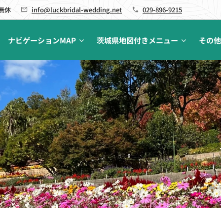
 無休
info@luckbridal-wedding.net
029-896-9215
ナビゲーションMAP
茨城県地図付きメニュー
その他