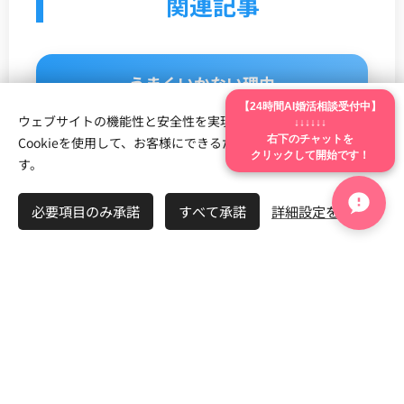
関連記事
うまくいかない理由
【24時間AI婚活相談受付中】
ウェブサイトの機能性と安全性を実現するため、Webnodeは
↓↓↓↓↓↓
右下のチャットを
Cookieを使用して、お客様にできるだけ最高の体験を提供しま
小山の婚活
クリックして開始です！
す。
必要項目のみ承諾
すべて承諾
詳細設定を開く
古河の婚活
結城の婚活
成婚事例