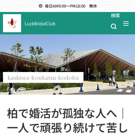
毎日AM9:00～PM18:00 無休
検索
LuckBridalClub
kashiwa-konkatsu-kodoku
柏で婚活が孤独な人へ｜
一人で頑張り続けて苦し