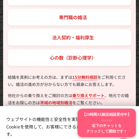
💼 専門職の婚活
🤝 法人契約・福利厚生
💖 心の数（診断心理学）
結婚を真剣にお考えの方は、まずは
15分無料相談
をご利用くださ
い。婚活の進め方が分からない方でも親身にお答えします。
他社からの乗り換えをご検討の方は
乗り換えサポート
、地元での婚
活をお探しの方は
茨城の地域別婚活
をご覧ください。
【24時間AI婚活相談受付中】
ウェブサイトの機能性と安全性を実現するため、Webnodeは
↓↓↓↓↓↓
右下のチャットを
Cookieを使用して、お客様にできるだけ最高の体験を提供しま
クリックして開始です！
す。
製作
はんこ広場つくば二の宮店
Cookie