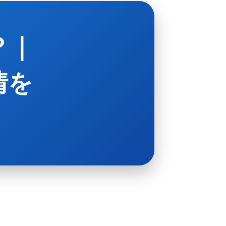
？｜
情を