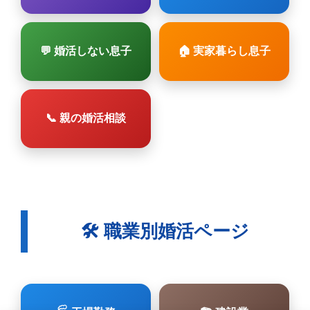
💬 婚活しない息子
🏠 実家暮らし息子
📞 親の婚活相談
🛠 職業別婚活ページ