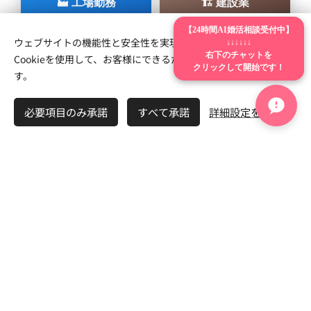
🏭 工場勤務
🏗 建設業
【24時間AI婚活相談受付中】
ウェブサイトの機能性と安全性を実現するため、Webnodeは
↓↓↓↓↓↓
Cookieを使用して、お客様にできるだけ最高の体験を提供しま
右下のチャットを
⚡ 電気工事
🛠 メンテナンス
クリックして開始です！
す。
必要項目のみ承諾
すべて承諾
詳細設定を開く
🏭 プラント
🌙 夜勤婚活
🗾 地域別婚活ページ