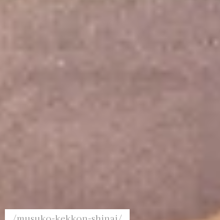
/musuko-kekkon-shinai/