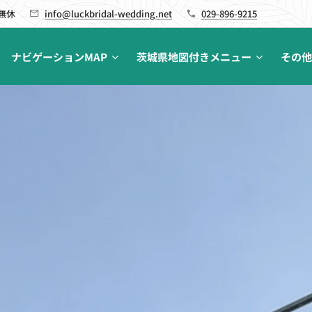
 無休
info@luckbridal-wedding.net
029-896-9215
ナビゲーションMAP
茨城県地図付きメニュー
その他