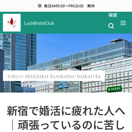
毎日AM9:00～PM18:00 無休
検索
LuckBridalClub
tokyo-shinjuku-konkatsu-tsukareta
新宿で婚活に疲れた人へ
｜頑張っているのに苦し