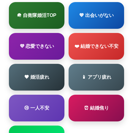
🪖 自衛隊婚活TOP
💙 出会いがない
💜 恋愛できない
❤️ 結婚できない不安
🖤 婚活疲れ
📱 アプリ疲れ
😢 一人不安
⏰ 結婚焦り