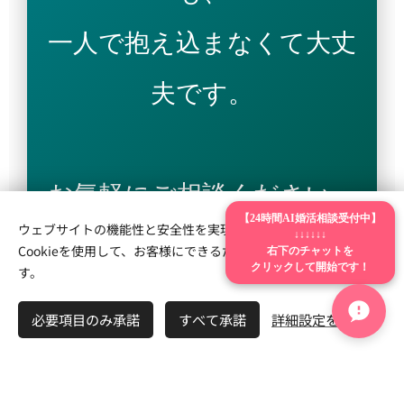
一人で抱え込まなくて大丈
夫です。
お気軽にご相談ください。
【24時間AI婚活相談受付中】
ウェブサイトの機能性と安全性を実現するため、Webnodeは
↓↓↓↓↓↓
右下のチャットを
Cookieを使用して、お客様にできるだけ最高の体験を提供しま
クリックして開始です！
す。
▶ LINE無料相談をする
必要項目のみ承諾
すべて承諾
詳細設定を開く