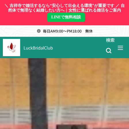
＼ 吉祥寺で婚活するなら“安心して出会える環境”が重要です ／ 自
然体で無理なく結婚したい方へ｜女性に選ばれる婚活をご案内
LINEで無料相談
毎日AM9:00～PM18:00 無休
検索
LuckBridalClub