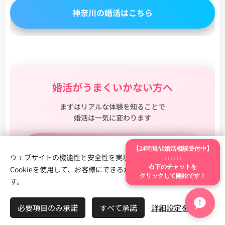
神奈川の婚活はこちら
婚活がうまくいかない方へ
まずはリアルな体験を知ることで
婚活は一気に変わります
リアルな婚活ブログを見る
【24時間AI婚活相談受付中】
ウェブサイトの機能性と安全性を実現するため、Webnodeは
↓↓↓↓↓↓
Cookieを使用して、お客様にできるだけ最高の体験を提供しま
右下のチャットを
クリックして開始です！
す。
他エリアの婚活もチェックする
必要項目のみ承諾
すべて承諾
詳細設定を開く
無料相談