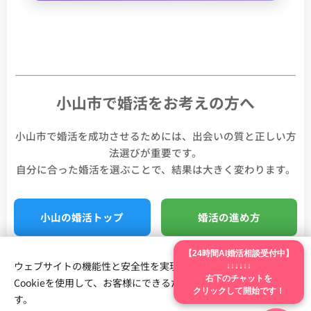
小山市で婚活をお考えの方へ
小山市で婚活を成功させるためには、出会いの質と正しい方
法選びが重要です。
自分に合った婚活を選ぶことで、結果は大きく変わります。
小山の婚活トップ
婚活の進め方
【24時間AI婚活相談受付中】
成婚事例を見る
婚活比較はこちら
ウェブサイトの機能性と安全性を実現するため、Webnodeは
↓↓↓↓↓↓
右下のチャットを
Cookieを使用して、お客様にできるだけ最高の体験を提供しま
クリックして開始です！
す。