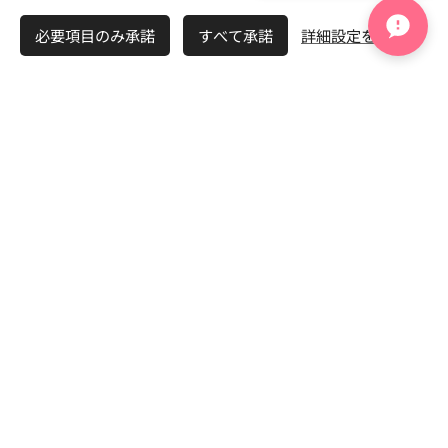
うまくいかない理由
男性の婚活
必要項目のみ承諾
すべて承諾
詳細設定を開く
女性の婚活
30代の婚活
40代の婚活
再婚の婚活
無料相談はこちら（完全無料・無理
な勧誘なし）
婚活を始めたい方へ