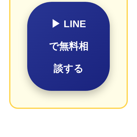
▶ LINE
で無料相
談する