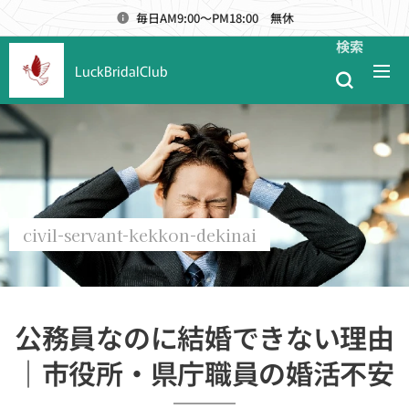
毎日AM9:00～PM18:00 無休
検索
LuckBridalClub
civil-servant-kekkon-dekinai
公務員なのに結婚できない理由
｜市役所・県庁職員の婚活不安