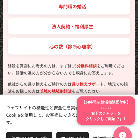
💼 専門職の婚活
🤝 法人契約・福利厚生
💖 心の数（診断心理学）
結婚を真剣にお考えの方は、まずは
15分無料相談
をご利用くださ
い。婚活の進め方が分からない方でも親身にお答えします。
他社からの乗り換えをご検討の方は
乗り換えサポート
、地元での婚
活をお探しの方は
茨城の地域別婚活
をご覧ください。
【24時間AI婚活相談受付中】
ウェブサイトの機能性と安全性を実現するため、Webnodeは
↓↓↓↓↓↓
右下のチャットを
Cookieを使用して、お客様にできるだけ最高の体験を提供しま
クリックして開始です！
す。
製作
はんこ広場つくば二の宮店
Cookie
言語