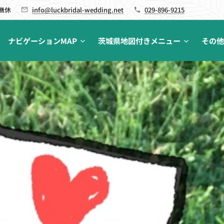
 無休
info@luckbridal-wedding.net
029-896-9215
ナビゲーションMAP
茨城県地図付きメニュー
その他