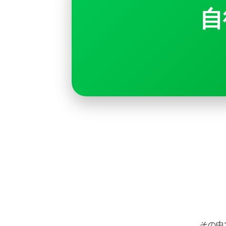
自
その中