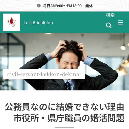
毎日AM9:00～PM18:00 無休
検索
LuckBridalClub
civil-servant-kekkon-dekinai
公務員なのに結婚できない理由
｜市役所・県庁職員の婚活問題