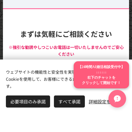
まずは気軽にご相談ください
※強引な勧誘やしつこいお電話は一切いたしませんのでご安心
ください
【24時間AI婚活相談受付中】
💬 LINEで気軽に相談
ウェブサイトの機能性と安全性を実現するため、Webnodeは
↓↓↓↓↓↓
Cookieを使用して、お客様にできるだけ最高の体験を提供しま
右下のチャットを
クリックして開始です！
す。
📞 お電話（029-896-9215）
必要項目のみ承諾
すべて承諾
詳細設定を開く
24時間AI相談室・婚活診断・お悩み検索はいつでも無料でご利用い
ただけます。
茨城県を中心に全国オンライン婚活（20代〜50代・再婚）に対応。