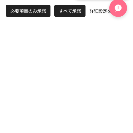
🔍 婚活お悩み検索（無料）
必要項目のみ承諾
すべて承諾
詳細設定を開く
「50代婚活」「再婚」など自由検索
💖 AI婚活成功診断（無料）
3分であなたの婚活成功率を診断
まずは気軽にご相談ください
※強引な勧誘やしつこいお電話は一切いたしませんのでご安心
ください
💬 LINEで気軽に相談