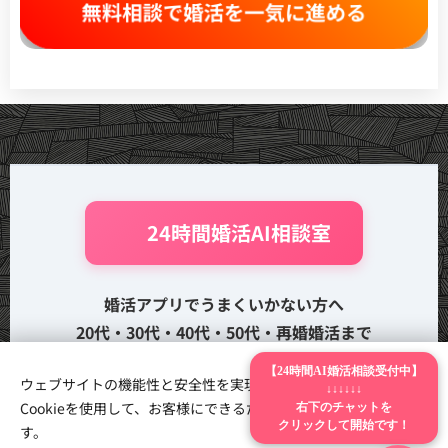
無料相談で婚活を一気に進める
🤖 24時間婚活AI相談室
婚活アプリでうまくいかない方へ
20代・30代・40代・50代・再婚婚活まで
500ページ以上の記事からあなたのお悩みを検索で
【24時間AI婚活相談受付中】
ウェブサイトの機能性と安全性を実現するため、Webnodeは
きます
↓↓↓↓↓↓
右下のチャットを
Cookieを使用して、お客様にできるだけ最高の体験を提供しま
クリックして開始です！
す。