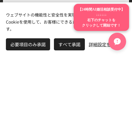
※強引な勧誘やしつこいお電話は一切いたしませんのでご安心
【24時間AI婚活相談受付中】
ウェブサイトの機能性と安全性を実現するため、Webnodeは
ください
↓↓↓↓↓↓
Cookieを使用して、お客様にできるだけ最高の体験を提供しま
右下のチャットを
クリックして開始です！
す。
💬 LINEで気軽に相談
必要項目のみ承諾
すべて承諾
詳細設定を開く
📞 お電話（029-896-9215）
24時間AI相談室・婚活診断・お悩み検索はいつでも無料でご利用い
ただけます。
茨城県を中心に全国オンライン婚活（20代〜50代・再婚）に対応。
お役立ちメニュー・サービス案内