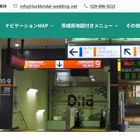
 無休
info@luckbridal-wedding.net
029-896-9215
ナビゲーションMAP
茨城県地図付きメニュー
その他