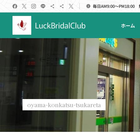
毎日AM9:00～PM18:00
LuckBridalClub
ホーム
oyama-konkatsu-tsukareta