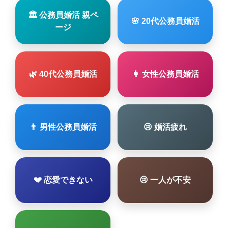
🏛 公務員婚活 親ペ
🌸 20代公務員婚活
ージ
🌿 40代公務員婚活
👩 女性公務員婚活
👨 男性公務員婚活
😢 婚活疲れ
💔 恋愛できない
😢 一人が不安