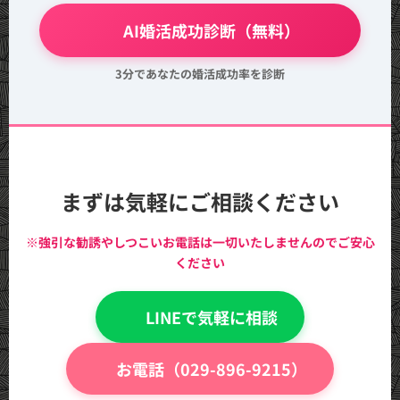
💖 AI婚活成功診断（無料）
3分であなたの婚活成功率を診断
まずは気軽にご相談ください
※強引な勧誘やしつこいお電話は一切いたしませんのでご安心
ください
💬 LINEで気軽に相談
📞 お電話（029-896-9215）