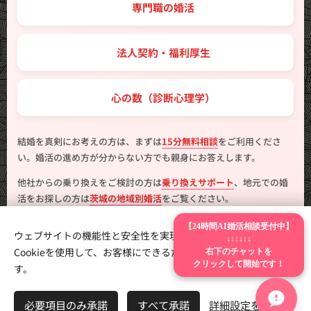
💼 専門職の婚活
🤝 法人契約・福利厚生
💖 心の数（診断心理学）
結婚を真剣にお考えの方は、まずは
15分無料相談
をご利用くださ
い。婚活の進め方が分からない方でも親身にお答えします。
他社からの乗り換えをご検討の方は
乗り換えサポート
、地元での婚
活をお探しの方は
茨城の地域別婚活
をご覧ください。
【24時間AI婚活相談受付中】
ウェブサイトの機能性と安全性を実現するため、Webnodeは
↓↓↓↓↓↓
右下のチャットを
Cookieを使用して、お客様にできるだけ最高の体験を提供しま
クリックして開始です！
す。
製作
はんこ広場つくば二の宮店
Cookie
言語
必要項目のみ承諾
すべて承諾
詳細設定を開く