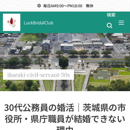
毎日AM9:00～PM18:00 無休
検索
LuckBridalClub
ibaraki-civil-servant-30s
30代公務員の婚活｜茨城県の市
役所・県庁職員が結婚できない
理由