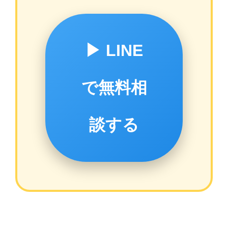
▶ LINE
で無料相
談する