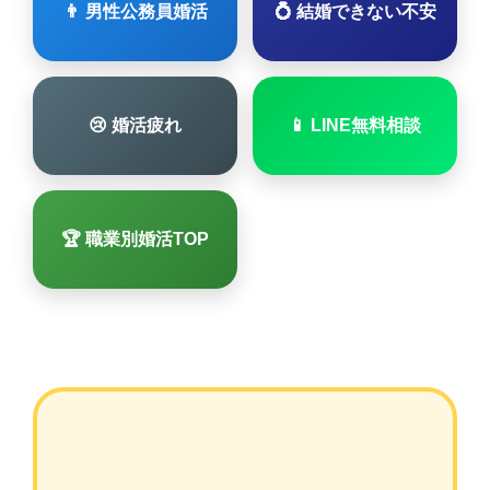
👨 男性公務員婚活
💍 結婚できない不安
😢 婚活疲れ
📱 LINE無料相談
🏆 職業別婚活TOP