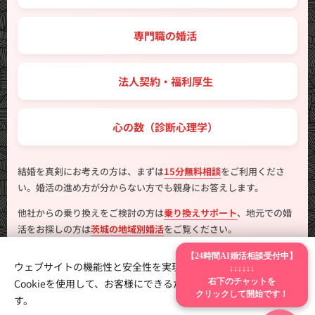
💼 専門職の婚活
🤝 法人契約・福利厚生
💖 心の数（診断心理学）
結婚を真剣にお考えの方は、まずは
15分無料相談
をご利用くださ
い。婚活の進め方が分からない方でも親身にお答えします。
他社からの乗り換えをご検討の方は
乗り換えサポート
、地元での婚
活をお探しの方は
茨城の地域別婚活
をご覧ください。
【24時間AI婚活相談受付中】
ウェブサイトの機能性と安全性を実現するため、Webnodeは
↓↓↓↓↓↓
Cookieを使用して、お客様にできるだけ最高の体験を提供しま
右下のチャットを
クリックして開始です！
す。
製作
はんこ広場つくば二の宮店
Cookie