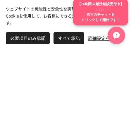
【24時間AI婚活相談受付中】
ウェブサイトの機能性と安全性を実現するため、Webnodeは
↓↓↓↓↓↓
リアルな婚活ブログを見る
Cookieを使用して、お客様にできるだけ最高の体験を提供しま
右下のチャットを
クリックして開始です！
す。
他エリアの婚活もチェックする
必要項目のみ承諾
すべて承諾
詳細設定を開く
無料相談
無料相談で一歩踏み出す