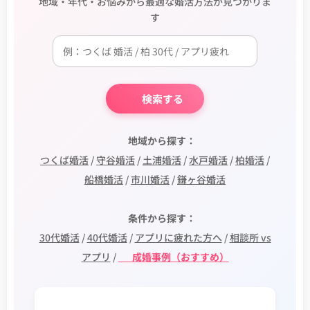
地域・年代・お悩みから最適な婚活方法が見つかりま
す
🔍 検索する
📍 地域から探す：
つくば婚活
/
守谷婚活
/
土浦婚活
/
水戸婚活
/
柏婚活
/
船橋婚活
/
市川婚活
/
鎌ヶ谷婚活
🎯 条件から探す：
30代婚活
/
40代婚活
/
アプリに疲れた方へ
/
相談所 vs
アプリ
/
✨ 成婚事例（おすすめ）