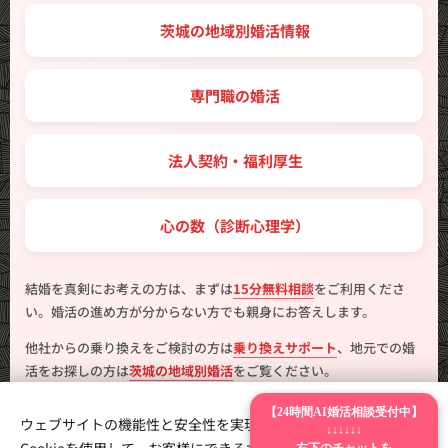
🗾 茨城の地域別婚活情報
💼 専門職の婚活
🤝 法人契約・福利厚生
💖 心の数（診断心理学）
結婚を真剣にお考えの方は、まずは
15分無料相談
をご利用くださ
い。婚活の進め方が分からない方でも親身にお答えします。
他社からの乗り換えをご検討の方は
乗り換えサポート
、地元での婚
活をお探しの方は
茨城の地域別婚活
をご覧ください。
【24時間AI婚活相談受付中】
ウェブサイトの機能性と安全性を実現するため、Webnodeは
↓↓↓↓↓↓
右下のチャットを