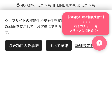
💍 40代婚活はこちら
📱 LINE無料相談はこちら
【24時間AI婚活相談受付中】
ウェブサイトの機能性と安全性を実現するため、Webnodeは
↓↓↓↓↓↓
Cookieを使用して、お客様にできるだけ最高の体験を提供しま
右下のチャットを
クリックして開始です！
す。
🌱 自信がない婚活シリ
必要項目のみ承諾
すべて承諾
詳細設定を開く
ーズ
LUCK BRIDALでは、
「自信がない」「恋愛経
験が少ない」「傷つくのが怖い」
という悩みを
持つ方の婚活サポートにも力を入れています。