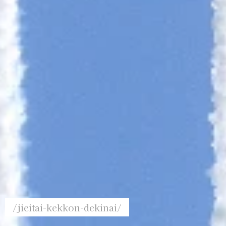
/jieitai-kekkon-dekinai/