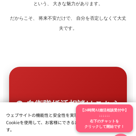
という、 大きな魅力があります。
だからこそ、 将来不安だけで、 自分を否定しなくて大丈
夫です。
🪖 自衛隊婚活相談はこちら
【24時間AI婚活相談受付中】
ウェブサイトの機能性と安全性を実現するため、Webnodeは
↓↓↓↓↓↓
Cookieを使用して、お客様にできるだけ最高の体験を提供しま
右下のチャットを
自衛隊員特有の結婚不安
クリックして開始です！
す。