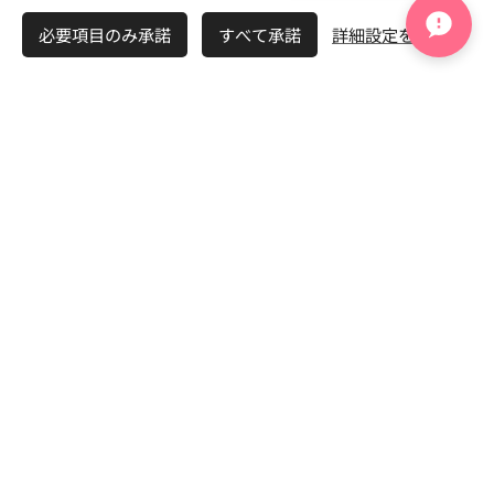
も、
必要項目のみ承諾
すべて承諾
詳細設定を開く
一人で抱え込まなくて大丈
夫です。
お気軽にご相談ください。
▶ LINE無料相談をする