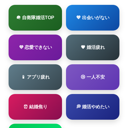
🪖 自衛隊婚活TOP
💙 出会いがない
💜 恋愛できない
🖤 婚活疲れ
📱 アプリ疲れ
😢 一人不安
⏰ 結婚焦り
💭 婚活やめたい